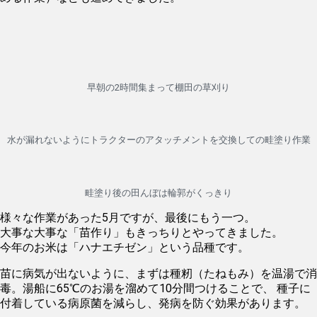
早朝の2時間集まって棚田の草刈り
水が漏れないようにトラクターのアタッチメントを交換しての畦塗り作業
畦塗り後の田んぼは輪郭がくっきり
様々な作業があった5月ですが、最後にもう一つ。
大事な大事な「苗作り」もきっちりとやってきました。
今年のお米は「ハナエチゼン」という品種です。
苗に病気が出ないように、まずは種籾（たねもみ）を温湯で消
毒。湯船に65℃のお湯を溜めて10分間つけることで、 種子に
付着している病原菌を減らし、発病を防ぐ効果があります。