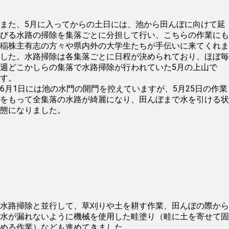
また、5月に入ってからの土日には、池から田んぼに向けて延
びる水路の掃除を集落ごとに分担して行い、こちらの作業にも
稲株主有志の方々や県内外の大学生たちが手伝いに来てくれま
した。水路掃除は各集落ごとに日程が決められており、ほぼ毎
週どこかしらの集落で水路掃除が行われていた5月の上山で
す。
6月1日には池の水門の開門を控えていますが、5月25日の作業
をもって全集落の水路が綺麗になり、田んぼまで水を引ける状
態になりました。
水路掃除と並行して、草刈りや土を耕す作業、田んぼの際から
水が漏れないように機械を使用した畦塗り（畦に土を寄せて固
める作業）なども進めてきました。