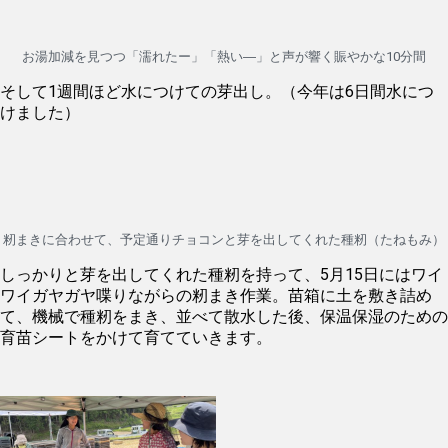
お湯加減を見つつ「濡れたー」「熱い―」と声が響く賑やかな10分間
そして1週間ほど水につけての芽出し。（今年は6日間水につ
けました）
籾まきに合わせて、予定通りチョコンと芽を出してくれた種籾（たねもみ）
しっかりと芽を出してくれた種籾を持って、5月15日にはワイ
ワイガヤガヤ喋りながらの籾まき作業。苗箱に土を敷き詰め
て、機械で種籾をまき、並べて散水した後、保温保湿のための
育苗シートをかけて育てていきます。