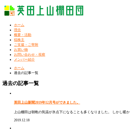
ホーム
理念
概要・活動
稲株主
ご支援・ご寄附
お買い物
お問い合わせ・視察
メンバー紹介
ホーム
過去の記事一覧
過去の記事一覧
英田上山新聞2019年12月号ができました。
上山棚田は朝晩の気温が氷点下になることも多くなりました。 しかし暖かい
2019.12.18