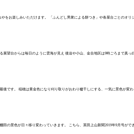
これやをお楽しみいただけます。 「ふんどし男衆による餅つき」や各屋台ごとのオ
る展望台からは毎日のように雲海が見え 後迫や小山、金合地区は9時ごろまで真っ
後です。 稲穂は黄金色になり刈り取りがおわり櫨干しにする、一気に景色が変わりま
田の景色が日々移り変わっていきます。 こちら、英田上山新聞2019年9月号がで