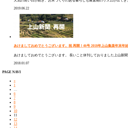
天気の良い日が続き、お米づくりのある暮らしも農繁期のリズムが出てき
2019.06.22
あけましておめでとうございます。祝 再開！46号 2018年上山集楽年末年
あけましておめでとうございます。 長いこと休刊しておりました上山新聞 
2018.01.07
PAGE NAVI
«
1
…
6
7
8
9
10
11
12
13