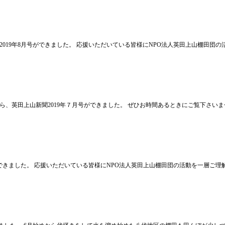
019年8月号ができました。 応援いただいている皆様にNPO法人英田上山棚田団
ら、英田上山新聞2019年７月号ができました。 ぜひお時間あるときにご覧下さいま
ができました。 応援いただいている皆様にNPO法人英田上山棚田団の活動を一層ご