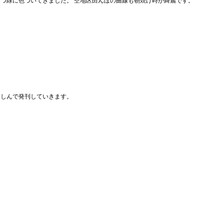
つ緑に色づいてきました。 空地区田んぼの曲線も朝焼け時が綺麗です。
楽しんで発刊していきます。