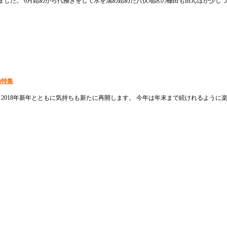
ました。 6月始めから代掻きをして水を溜め始めた八伏地区の棚田も田んぼが少しづ
始特集
2018年新年とともに気持ちも新たに再開します。 今年は年末まで続けれるように