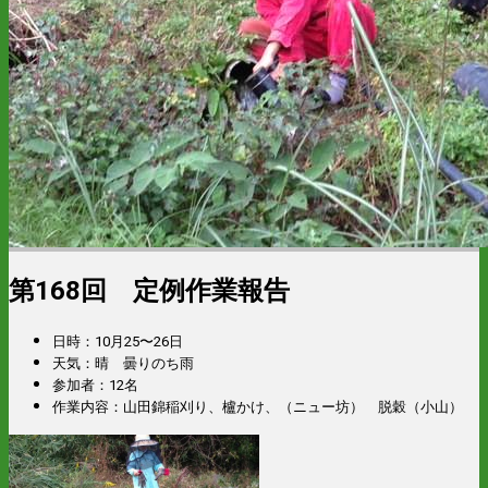
第168回 定例作業報告
日時：10月25〜26日
天気：晴 曇りのち雨
参加者：12名
作業内容：山田錦稲刈り、櫨かけ、（ニュー坊） 脱穀（小山）